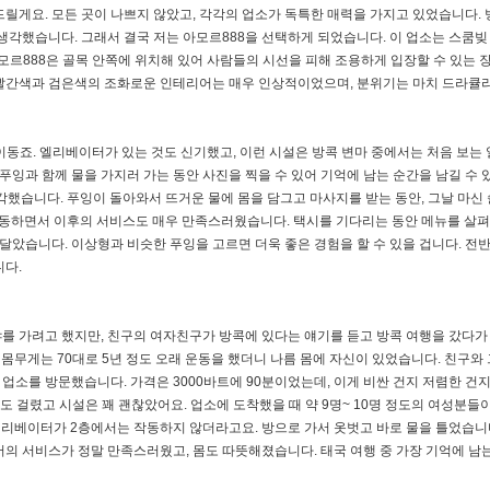
드릴게요. 모든 곳이 나쁘지 않았고, 각각의 업소가 독특한 매력을 가지고 있었습니다.
생각했습니다. 그래서 결국 저는 아모르888을 선택하게 되었습니다. 이 업소는 스쿰빚 
아모르888은 골목 안쪽에 위치해 있어 사람들의 시선을 피해 조용하게 입장할 수 있는 
 빨간색과 검은색의 조화로운 인테리어는 매우 인상적이었으며, 분위기는 마치 드라큘
로 이동죠. 엘리베이터가 있는 것도 신기했고, 이런 시설은 방콕 변마 중에서는 처음 보는
 푸잉과 함께 물을 가지러 가는 동안 사진을 찍을 수 있어 기억에 남는 순간을 남길 수
생각했습니다. 푸잉이 돌아와서 뜨거운 물에 몸을 담그고 마사지를 받는 동안, 그날 마신 
이동하면서 이후의 서비스도 매우 만족스러웠습니다. 택시를 기다리는 동안 메뉴를 살펴
깨달았습니다. 이상형과 비슷한 푸잉을 고르면 더욱 좋은 경험을 할 수 있을 겁니다. 전
니다.
를 가려고 했지만, 친구의 여자친구가 방콕에 있다는 얘기를 듣고 방콕 여행을 갔다가
, 몸무게는 70대로 5년 정도 오래 운동을 했더니 나름 몸에 자신이 있었습니다. 친구와 
 업소를 방문했습니다. 가격은 3000바트에 90분이었는데, 이게 비싼 건지 저렴한 건
도 걸렸고 시설은 꽤 괜찮았어요. 업소에 도착했을 때 약 9명~ 10명 정도의 여성분들
 엘리베이터가 2층에서는 작동하지 않더라고요. 방으로 가서 옷벗고 바로 물을 틀었습니
의 서비스가 정말 만족스러웠고, 몸도 따뜻해졌습니다. 태국 여행 중 가장 기억에 남는