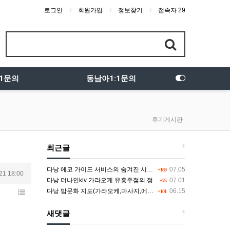
로그인
회원가입
정보찾기
접속자 29
:1문의
동남아1:1문의
후기게시판
+
최근글
다낭 에코 가이드 서비스의 숨겨진 시스템과 다채로운 인력 풀의 진실
07.05
+169
21 18:00
다낭 더나인ktv 가라오케 유흥주점의 정석을 찾고 있다면 여기
07.01
+75
다낭 밤문화 지도(가라오케,마사지,에코걸,토킹바,클럽) 유흥별 가격 및 후기공유
06.15
+101
+
새댓글