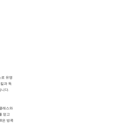
소로 유명
스킬과 독
줍니다.
6클래스와
를 얻고
8은 방콕