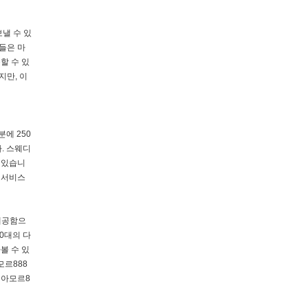
낼 수 있
들은 마
할 수 있
지만, 이
분에 250
다. 스웨디
어 있습니
디 서비스
제공함으
0대의 다
볼 수 있
모르888
 아모르8