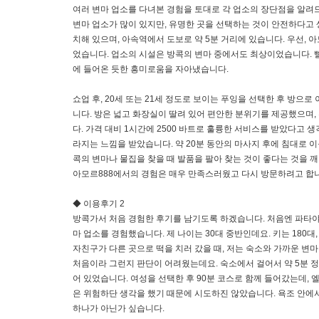
여러 변마 업소를 다녀본 경험을 토대로 각 업소의 장단점을 알려
변마 업소가 많이 있지만, 유명한 곳을 선택하는 것이 안전하다고 
치해 있으며, 아속역에서 도보로 약 5분 거리에 있습니다. 우선, 
었습니다. 업소의 시설은 방콕의 변마 중에서도 최상이었습니다.
에 들어온 듯한 흥미로움을 자아냈습니다.
쇼업 후, 20세 또는 21세 정도로 보이는 푸잉을 선택한 후 방으
니다. 방은 넓고 화장실이 딸려 있어 편안한 분위기를 제공했으며,
다. 가격 대비 1시간에 2500 바트로 훌륭한 서비스를 받았다고 
라지는 느낌을 받았습니다. 약 20분 동안의 마사지 후에 침대로 
콕의 변마나 물집을 찾을 때 발품을 팔아 찾는 것이 좋다는 것을 
아모르888에서의 경험은 매우 만족스러웠고 다시 방문하려고 합
◆ 이용후기 2
방콕가서 처음 경험한 후기를 남기도록 하겠습니다. 처음엔 파타야
마 업소를 경험했습니다. 제 나이는 30대 중반인데요. 키는 180대
자친구가 다른 곳으로 떡을 치러 갔을 때, 저는 숙소와 가까운 변마
처음이라 그런지 판단이 어려웠는데요. 숙소에서 걸어서 약 5분 정
어 있었습니다. 여성을 선택한 후 90분 코스로 함께 들어갔는데,
은 위험하단 생각을 했기 때문에 시도하진 않았습니다. 욕조 안에서
하나가 아닌가 싶습니다.