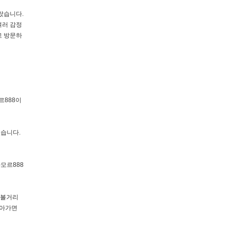
랐습니다.
여러 감정
고 방문하
모르888이
있습니다.
모르888
 볼거리
찾아가면