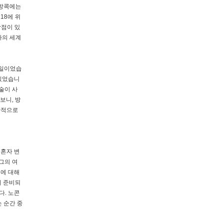
 방콕에는
18에 위
장점이 있
라의 세계
 일이었습
 있었습니
술이 사
보니, 방
반적으로
 혼자 변
그의 여
지에 대해
이 준비되
다. 노콘
 순간 중