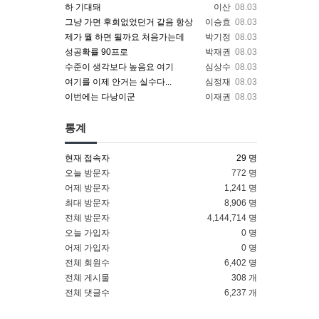
하 기대돼
이산
08.03
그냥 가면 후회없었던거 같음 항상
이승효
08.03
제가 뭘 하면 될까요 처음가는데
박기정
08.03
성공확률 90프로
박재권
08.03
수준이 생각보다 높음요 여기
심상수
08.03
여기를 이제 안거는 실수다...
심정재
08.03
이번에는 다낭이군
이재권
08.03
통계
현재 접속자
29 명
오늘 방문자
772 명
어제 방문자
1,241 명
최대 방문자
8,906 명
전체 방문자
4,144,714 명
오늘 가입자
0 명
어제 가입자
0 명
전체 회원수
6,402 명
전체 게시물
308 개
전체 댓글수
6,237 개