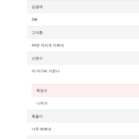
김광재
5빠
고석환
44번 지리게 이쁘네
신명수
마 아가씨 가온나
목장수
니꺼가
흑돌이
너무 예쁘네