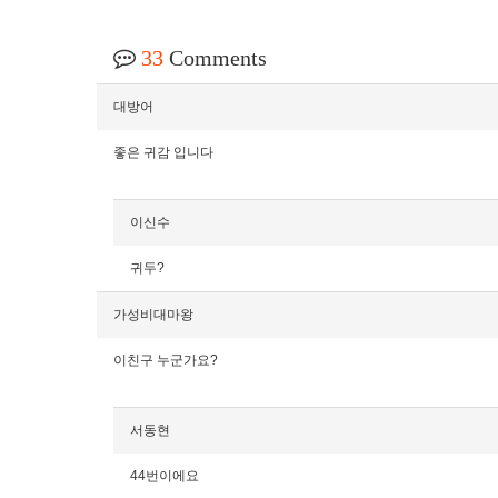
33
Comments
대방어
좋은 귀감 입니다
이신수
귀두?
가성비대마왕
이친구 누군가요?
서동현
44번이에요