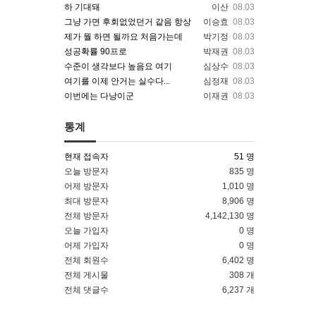
하 기대돼
이산
08.03
그냥 가면 후회없었던거 같음 항상
이승효
08.03
제가 뭘 하면 될까요 처음가는데
박기정
08.03
성공확률 90프로
박재권
08.03
수준이 생각보다 높음요 여기
심상수
08.03
여기를 이제 안거는 실수다...
심정재
08.03
이번에는 다낭이군
이재권
08.03
통계
현재 접속자
51 명
오늘 방문자
835 명
어제 방문자
1,010 명
최대 방문자
8,906 명
전체 방문자
4,142,130 명
오늘 가입자
0 명
어제 가입자
0 명
전체 회원수
6,402 명
전체 게시물
308 개
전체 댓글수
6,237 개