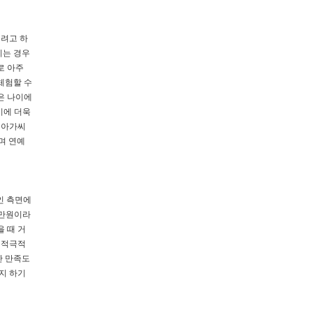
래려고 하
시는 경우
로 아주
체험할 수
은 나이에
기에 더욱
 아가씨
며 연예
인 측면에
0만원이라
 때 거
 적극적
난 만족도
지 하기