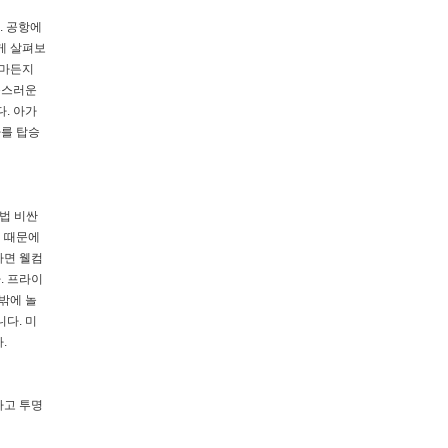
. 공항에
게 살펴보
얼마든지
족스러운
. 아가
카를 탑승
법 비싼
 때문에
나면 웰컴
. 프라이
밖에 놀
다. 미
.
하고 투명