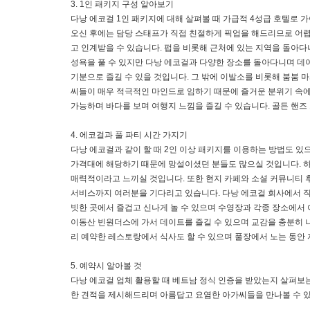
3. 1인 패키지 구성 알아보기
다낭 에코걸 1인 패키지에 대해 살펴볼 때 가급적 4성급 호텔로 
오신 후에는 담당 스태프가 직접 친절하게 픽업을 해드리므로 어렵지
고 인계받을 수 있습니다. 펍을 비롯해 근처에 있는 지역을 돌아다
성욕을 풀 수 있지만 다낭 에코걸과 다양한 장소를 돌아다니며 데
기분으로 즐길 수 있을 것입니다. 그 밖에 이발소를 비롯해 붐붐 
씨들이 매우 적극적인 마인드로 임하기 때문에 즐거운 분위기 속에
가능하며 바다를 보며 여행지 느낌을 즐길 수 있습니다. 골든 핸즈
4. 에코걸과 풀 파티 시간 가지기
다낭 에코걸과 같이 할 때 2인 이상 패키지를 이용하는 방법도 있
가격대에 해당하기 때문에 망설이셨던 분들도 많으실 것입니다. 
매력적이라고 느끼실 것입니다. 또한 현지 카페와 소셜 커뮤니티 
서비스까지 여러분을 기다리고 있습니다. 다낭 에코걸 회사에서 직
빗한 곳에서 즐겁고 신나게 놀 수 있으며 수영장과 각종 장소에서 
이동산 빈원더스에 가서 데이트를 즐길 수 있으며 교감을 충분히 나
리 예약한 레스토랑에서 식사도 할 수 있으며 풀장에서 노는 동안 
5. 예약시 알아볼 것
다낭 에코걸 업체 활용할 때 베트남 정식 인증을 받았는지 살펴보
한 견적을 제시해드리며 아름답고 요염한 아가씨들을 만나볼 수 있