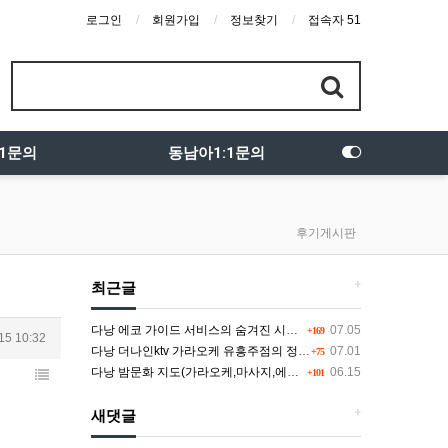
로그인
회원가입
정보찾기
접속자 51
:1문의
동남아1:1문의
후기게시판
+
최근글
다낭 에코 가이드 서비스의 숨겨진 시스템과 다채로운 인력 풀의 진실
07.05
+169
15 10:32
다낭 더나인ktv 가라오케 유흥주점의 정석을 찾고 있다면 여기
07.01
+75
다낭 밤문화 지도(가라오케,마사지,에코걸,토킹바,클럽) 유흥별 가격 및 후기공유
06.15
+101
+
새댓글