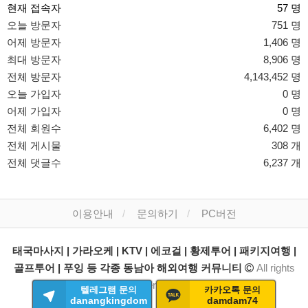
현재 접속자
57 명
오늘 방문자
751 명
어제 방문자
1,406 명
최대 방문자
8,906 명
전체 방문자
4,143,452 명
오늘 가입자
0 명
어제 가입자
0 명
전체 회원수
6,402 명
전체 게시물
308 개
전체 댓글수
6,237 개
이용안내
문의하기
PC버전
태국마사지 | 가라오케 | KTV | 에코걸 | 황제투어 | 패키지여행 |
골프투어 | 푸잉 등 각종 동남아 해외여행 커뮤니티
All rights
reserved.
텔레그램 문의
카카오톡 문의
danangkingdom
damdam74