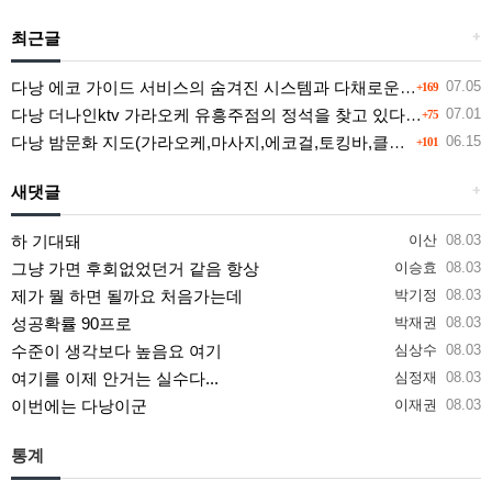
최근글
+
다낭 에코 가이드 서비스의 숨겨진 시스템과 다채로운 인력 풀의 진실
07.05
+169
다낭 더나인ktv 가라오케 유흥주점의 정석을 찾고 있다면 여기
07.01
+75
다낭 밤문화 지도(가라오케,마사지,에코걸,토킹바,클럽) 유흥별 가격 및 후기공유
06.15
+101
새댓글
+
하 기대돼
이산
08.03
그냥 가면 후회없었던거 같음 항상
이승효
08.03
제가 뭘 하면 될까요 처음가는데
박기정
08.03
성공확률 90프로
박재권
08.03
수준이 생각보다 높음요 여기
심상수
08.03
여기를 이제 안거는 실수다...
심정재
08.03
이번에는 다낭이군
이재권
08.03
통계