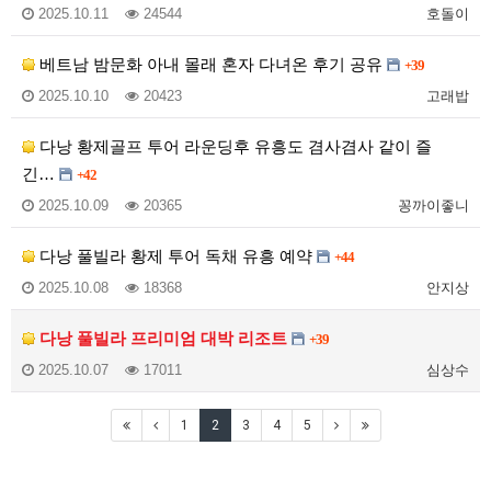
2025.10.11
24544
호돌이
베트남 밤문화 아내 몰래 혼자 다녀온 후기 공유
+39
2025.10.10
20423
고래밥
다낭 황제골프 투어 라운딩후 유흥도 겸사겸사 같이 즐
긴…
+42
2025.10.09
20365
꽁까이좋니
다낭 풀빌라 황제 투어 독채 유흥 예약
+44
2025.10.08
18368
안지상
다낭 풀빌라 프리미엄 대박 리조트
+39
2025.10.07
17011
심상수
1
2
3
4
5