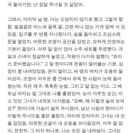
국 돌아가면, 난 정말 무너질 것 같았어.
그래서, 마지막 날 밤. 더는 도망치지 않기로 했고 그렇게 향
함. 발걸음은 어느새 골목 끝, 간판 하나 없는 가게 앞에 서 있
었음. 입구를 두 번쯤 지나쳤다가, 숨을 들이쉬고 조심스레
문을 열었지. 따뜻한 조명이 공간을 감쌌고, 묘하게 안정되는
기분이 들었다. 아무 말 없이 앉아 소주 세트를 주문했다. 과
일과 스낵이 정갈하게 놓였고, 직원이 다가와 말했다. “초이
스 준비됐습니다.” 그 말 한마디에 온몸이 얼어붙는 기분. 심
장이 쿵 내려앉았음. 문이 열리고, 세 명의 여자가 조용히 들
어섰어. 조명이 어두운 룸 안에서 유독 한 사람이 눈에 들어
왔는데. 작은 체구, 촉촉한 눈빛, 그리고 말 없는 미소. 그 베
트남 여자는 말 그대로 나를 홀렸었어. 눈이 마주친 순간, 미
소 짓던 그녀가 내게로 다가왔음. “오빠, 왜 이렇게 슬퍼 보여
요?” 첫마디에 가슴이 덜컥 무너졌어. 낯선 사람의 한마디가
이렇게 무너뜨릴 줄은 몰랐지. 자리에 앉자마자 그녀는 내 손
을 잡았음. 따뜻한 손끝이 내 손등을 쓰다듬었어. 아무 말 없
이, 천천히. 그 터치 하나로, 나는 모든 걸 내려놨다. 그녀는