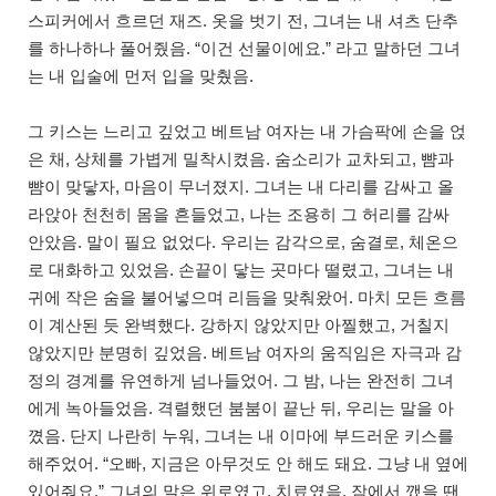
스피커에서 흐르던 재즈. 옷을 벗기 전, 그녀는 내 셔츠 단추
를 하나하나 풀어줬음. “이건 선물이에요.” 라고 말하던 그녀
는 내 입술에 먼저 입을 맞췄음.
그 키스는 느리고 깊었고 베트남 여자는 내 가슴팍에 손을 얹
은 채, 상체를 가볍게 밀착시켰음. 숨소리가 교차되고, 뺨과
뺨이 맞닿자, 마음이 무너졌지. 그녀는 내 다리를 감싸고 올
라앉아 천천히 몸을 흔들었고, 나는 조용히 그 허리를 감싸
안았음. 말이 필요 없었다. 우리는 감각으로, 숨결로, 체온으
로 대화하고 있었음. 손끝이 닿는 곳마다 떨렸고, 그녀는 내
귀에 작은 숨을 불어넣으며 리듬을 맞춰왔어. 마치 모든 흐름
이 계산된 듯 완벽했다. 강하지 않았지만 아찔했고, 거칠지
않았지만 분명히 깊었음. 베트남 여자의 움직임은 자극과 감
정의 경계를 유연하게 넘나들었어. 그 밤, 나는 완전히 그녀
에게 녹아들었음. 격렬했던 붐붐이 끝난 뒤, 우리는 말을 아
꼈음. 단지 나란히 누워, 그녀는 내 이마에 부드러운 키스를
해주었어. “오빠, 지금은 아무것도 안 해도 돼요. 그냥 내 옆에
있어줘요.” 그녀의 말은 위로였고, 치료였음. 잠에서 깼을 땐