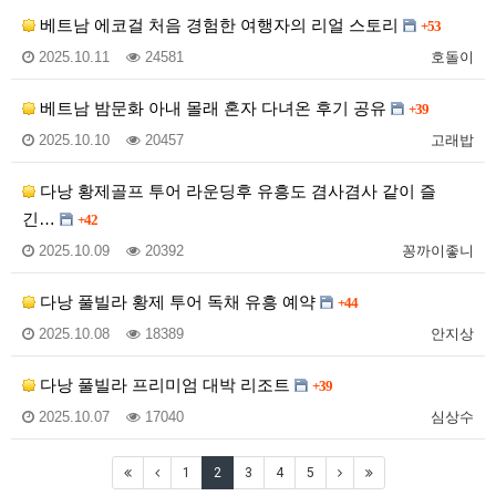
베트남 에코걸 처음 경험한 여행자의 리얼 스토리
+53
2025.10.11
24581
호돌이
베트남 밤문화 아내 몰래 혼자 다녀온 후기 공유
+39
2025.10.10
20457
고래밥
다낭 황제골프 투어 라운딩후 유흥도 겸사겸사 같이 즐
긴…
+42
2025.10.09
20392
꽁까이좋니
다낭 풀빌라 황제 투어 독채 유흥 예약
+44
2025.10.08
18389
안지상
다낭 풀빌라 프리미엄 대박 리조트
+39
2025.10.07
17040
심상수
1
2
3
4
5