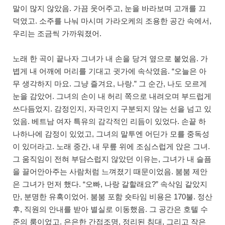
말이 많지 않았음. 가끔 웃어주고, 눈을 바라보며 고개를 끄
덕였고. 소주를 나눠 마시며 가라오케의 조용한 공간 속에서,
우리는 조금씩 가까워졌어.
노래 한 곡이 끝나자 그녀가 내 손을 당겨 옆으로 붙었음. 가
볍게 내 어깨에 머리를 기대고 귓가에 속삭였음. “오늘은 아
무 생각하지 마요. 그냥 즐겨요, 나랑.” 그 순간, 나도 모르게
눈을 감았어. 그녀의 손이 내 허리 쪽으로 내려오며 부드럽게
쓰다듬었지. 감정인지, 자극인지 구분되지 않는 선을 넘고 있
었음. 베트남 여자 특유의 감각적인 리듬이 있었다. 손끝 하
나하나에 감정이 있었고, 그녀의 말투엔 어딘가 모를 중독성
이 있더라고. 노래 중간, 내 무릎 위에 조심스럽게 앉은 그녀.
그 움직임이 전혀 부담스럽지 않았던 이유는, 그녀가 내 슬픔
을 끌어안아주는 사람처럼 느껴졌기 때문이었음. 붐붐 제안
은 그녀가 먼저 했다. “오빠, 나랑 갈할래요?” 속삭임 같았지
만, 분명한 유혹이었어. 붐붐 포함 숏타임 비용은 170불. 정산
후, 직원의 안내를 받아 별실로 이동했음. 그 공간은 호텔 수
준의 룸이었고. 은은한 간접조명, 정리된 침대, 그리고 작은