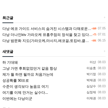
최근글
+
다낭 에코 가이드 서비스의 숨겨진 시스템과 다채로운 인력 풀의 진실
07.05
+169
다낭 더나인ktv 가라오케 유흥주점의 정석을 찾고 있다면 여기
07.01
+75
다낭 밤문화 지도(가라오케,마사지,에코걸,토킹바,클럽) 유흥별 가격 및 후기공유
06.15
+101
새댓글
+
하 기대돼
이산
08.03
그냥 가면 후회없었던거 같음 항상
이승효
08.03
제가 뭘 하면 될까요 처음가는데
박기정
08.03
성공확률 90프로
박재권
08.03
수준이 생각보다 높음요 여기
심상수
08.03
여기를 이제 안거는 실수다...
심정재
08.03
이번에는 다낭이군
이재권
08.03