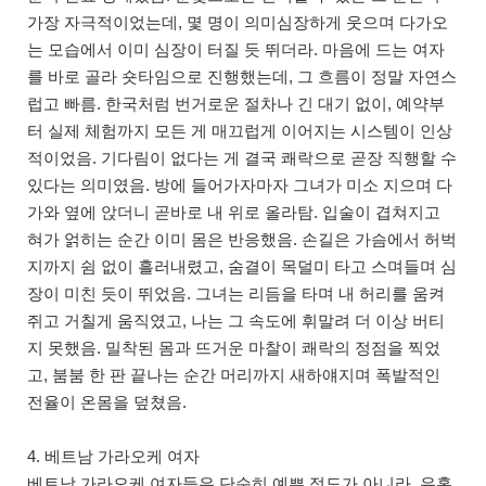
가장 자극적이었는데, 몇 명이 의미심장하게 웃으며 다가오
는 모습에서 이미 심장이 터질 듯 뛰더라. 마음에 드는 여자
를 바로 골라 숏타임으로 진행했는데, 그 흐름이 정말 자연스
럽고 빠름. 한국처럼 번거로운 절차나 긴 대기 없이, 예약부
터 실제 체험까지 모든 게 매끄럽게 이어지는 시스템이 인상
적이었음. 기다림이 없다는 게 결국 쾌락으로 곧장 직행할 수
있다는 의미였음. 방에 들어가자마자 그녀가 미소 지으며 다
가와 옆에 앉더니 곧바로 내 위로 올라탐. 입술이 겹쳐지고
혀가 얽히는 순간 이미 몸은 반응했음. 손길은 가슴에서 허벅
지까지 쉼 없이 흘러내렸고, 숨결이 목덜미 타고 스며들며 심
장이 미친 듯이 뛰었음. 그녀는 리듬을 타며 내 허리를 움켜
쥐고 거칠게 움직였고, 나는 그 속도에 휘말려 더 이상 버티
지 못했음. 밀착된 몸과 뜨거운 마찰이 쾌락의 정점을 찍었
고, 붐붐 한 판 끝나는 순간 머리까지 새하얘지며 폭발적인
전율이 온몸을 덮쳤음.
4. 베트남 가라오케 여자
베트남 가라오케 여자들은 단순히 예쁜 정도가 아니라, 유혹