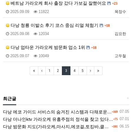
베트남 가라오케 회사 출장 갔다 가보길 잘했어요
+23
2025.09.09
11822
목장수
다낭 청룡 이발소 후기 코스 중심 리얼 체험기
+18
2025.09.08
12034
김요한
다낭 업타운 가라오케 밤문화 업소 1위
+18
2025.09.07
10049
고두철
1
2
3
4
5
최근글
+
다낭 에코 가이드 서비스의 숨겨진 시스템과 다채로운 인력 풀의 진실
07.05
+169
다낭 더나인ktv 가라오케 유흥주점의 정석을 찾고 있다면 여기
07.01
+75
다낭 밤문화 지도(가라오케,마사지,에코걸,토킹바,클럽) 유흥별 가격 및 후기공유
06.15
+101