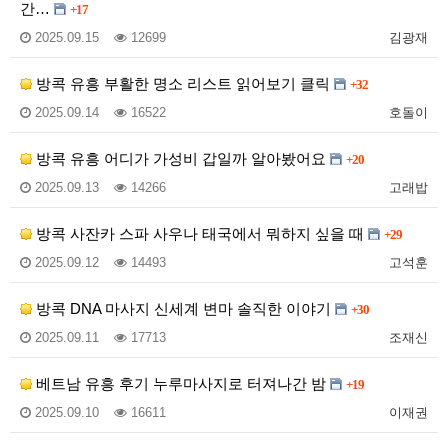
간…
+17
2025.09.15
12699
김광재
방콕 유흥 부활한 명소 리스트 읽어보기 클릭
+32
2025.09.14
16522
호돌이
방콕 유흥 어디가 가성비 갑일까 알아봤어요
+20
2025.09.13
14266
고래밥
방콕 사잔카 스파 사우나 태국에서 뭐하지 싶을 때
+29
2025.09.12
14493
고석훈
방콕 DNA 마사지 신세계 변마 솔직한 이야기
+30
2025.09.11
17713
조재신
베트남 유흥 후기 누루마사지로 터져나간 밤
+19
2025.09.10
16611
이재권