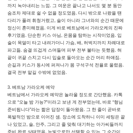
까지 녹아내리는 느낌. 그 여운은 끝나고 나서도 몇 분 동안
숨조차 제대로 쉴 수 없을 정도였음. 다시 밖으로 나왔을 땐
다리가 풀려 휘청거렸고, 술이 아니라 그녀와의 순간 때문에
정신이 혼미해졌음. 이게 바로 베트남에서 가라오케의 진짜
후기였음. 단순한 키스 아님, 온몸을 탐하는 시작이었음. 입
술이 목덜미 타고 내려가더니 가슴, 배, 허벅지까지 차례대로
파고듦. 숨결 뜨겁게 스며들며 피부 전부 불타는 듯했음. 혀
끝이 귀끝 스치고 다시 입술로 돌아오는 순간 머리 하얘짐.
손길과 키스가 동시에 퍼져나가 몸 구석구석 전율로 울렸음.
결국 전부 맡길 수밖에 없었음.
3. 베트남 가라오케 예약
베트남에서 가라오케 예약은 놀라울 정도로 간단했음. 카톡
으로 “오늘 밤 가능?”이라고 보낸 게 전부였는데, 바로 “형님
준비됩니다”라는 짧은 답장이 돌아왔음. 그 한 줄이 곧바로
폭발적인 밤으로 이어진 셈. 장소에 도착하니 이미 세팅은 끝
나 있었고, 술, 안주, 그리고 줄 맞춰 대기하는 아가씨들까지
준비 완료 상태였음. 눈빛으로만 선택할 수 있는 그 순간이