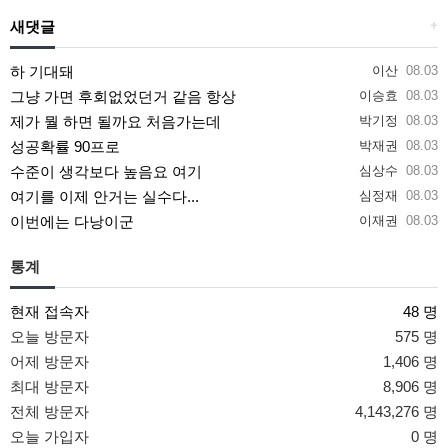
새댓글
+
하 기대돼
이산
08.03
그냥 가면 후회없었던거 같음 항상
이승효
08.03
제가 뭘 하면 될까요 처음가는데
박기정
08.03
성공확률 90프로
박재권
08.03
수준이 생각보다 높음요 여기
심상수
08.03
여기를 이제 안거는 실수다...
심정재
08.03
이번에는 다낭이군
이재권
08.03
통계
현재 접속자
48 명
오늘 방문자
575 명
어제 방문자
1,406 명
최대 방문자
8,906 명
전체 방문자
4,143,276 명
오늘 가입자
0 명