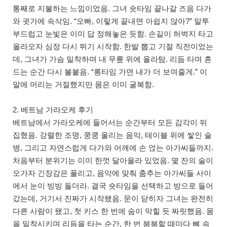
통째로 지불하는 느낌이었음. 그녀 숏타임 끝나갈 즈음 다가
와 귓가에 속삭임. “오빠, 이렇게 끝내면 아쉽지 않아?” 말투
부드럽고 눈빛은 이미 답 정해놓은 듯함. 손길이 허벅지 타고
올라오자 심장 다시 뛰기 시작함. 한발 뽑고 기절 직전이었는
데, 그녀가 가슴 밀착하며 내 무릎 위에 올라탐. 리듬 타며 흔
드는 순간 다시 불붙음. “롱타임 가면 내가 더 보여줄게.” 이
말에 머리는 거절했지만 몸은 이미 굴복함.
2. 베트남 가라오케 후기
베트남에서 가라오케에 들어서는 순간부터 모든 감각이 뒤
집혔음. 강렬한 조명, 쿵쿵 울리는 음악, 테이블 위에 쌓인 술
병, 그리고 자연스럽게 다가와 어깨에 손 얹는 아가씨들까지.
처음부터 분위기는 이미 한껏 달아올라 있었음. 몇 잔의 술이
오가자 긴장감은 풀리고, 음악에 맞춰 춤추는 아가씨들 사이
에서 눈이 빙빙 돌더라. 결국 숏타임을 선택하고 방으로 들어
갔는데, 거기서 진짜가 시작됐음. 문이 닫히자 그녀는 완전히
다른 사람이 됐고, 첫 키스 한 번에 숨이 막힐 듯 짜릿했음. 몸
을 밀착시키며 리듬을 타는 순간, 한 번 붐붐할 때마다 뼈 속