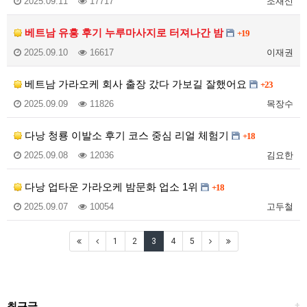
2025.09.11
17717
조재신
베트남 유흥 후기 누루마사지로 터져나간 밤
+19
2025.09.10
16617
이재권
베트남 가라오케 회사 출장 갔다 가보길 잘했어요
+23
2025.09.09
11826
목장수
다낭 청룡 이발소 후기 코스 중심 리얼 체험기
+18
2025.09.08
12036
김요한
다낭 업타운 가라오케 밤문화 업소 1위
+18
2025.09.07
10054
고두철
1
2
3
4
5
최근글
+