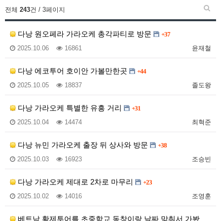
전체
243
건 / 3페이지
다낭 원오페라 가라오케 총각파티로 방문
+37
2025.10.06
16861
윤재철
다낭 에코투어 호이안 가볼만한곳
+44
2025.10.05
18837
졸도왕
다낭 가라오케 특별한 유흥 거리
+31
2025.10.04
14474
최혁준
다낭 뉴민 가라오케 출장 뒤 상사와 방문
+38
2025.10.03
16923
조승빈
다낭 가라오케 제대로 2차로 마무리
+23
2025.10.02
14016
조영훈
베트남 황제투어를 초중학교 동창이랑 날짜 맞춰서 가봤