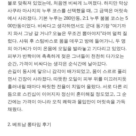
불로 맞춰져 있었는데, 처음엔 비싸게 느껴졌다. 하지만 막상
사쿠라 마사지의 누루 코스를 선택했을 때, 그 금액은 머릿속
에서 사라졌다. 기본 누루는 280만동, 2:1 누루 붐붐 코스는 5
00만동이었다. 비싸다고 생각하면서도 군대 동기랑 “여기까
지 와서 그냥 갈 거냐? 오늘은 무조건 뽑아야지”라며 덜컥 질
렀다. 샤워 후 스팀바스로 몸을 데우고 방에 들어가니, 두 명
의 아가씨가 이미 온몸에 오일을 발라놓고 기다리고 있었다.
피부가 반짝이며 촉촉하게 젖은 그녀들이 천천히 다가오는
순간, 가격이 비싸다는 생각은 순식간에 날아갔다.
손길이 동시에 닿으니 감각이 배가되었고, 몸이 스르르 풀리
면서 긴장이 사라졌다. 따뜻한 오일이 피부 위를 미끄러지듯
흘러내릴 때마다 짜릿한 전율이 치밀어 올랐다. 서로 다른 리
듬으로 스킨십이 이어지자 정신이 혼미해질 정도였고, 그 순
간에는 가격이 아니라 오직 쾌락과 몰입만이 머릿속을 가득
채웠다.
2. 베트남 롱타임 후기