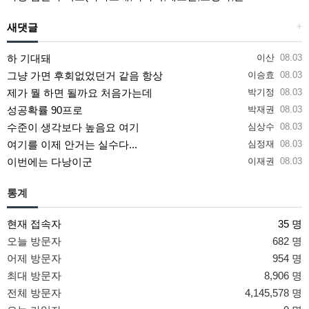
새댓글
+
하 기대돼
이산
08.03
그냥 가면 후회없었던거 같음 항상
이승효
08.03
제가 뭘 하면 될까요 처음가는데
박기정
08.03
성공확률 90프로
박재권
08.03
수준이 생각보다 높음요 여기
심상수
08.03
여기를 이제 안거는 실수다...
심정재
08.03
이번에는 다낭이군
이재권
08.03
통계
현재 접속자
35 명
오늘 방문자
682 명
어제 방문자
954 명
최대 방문자
8,906 명
전체 방문자
4,145,578 명