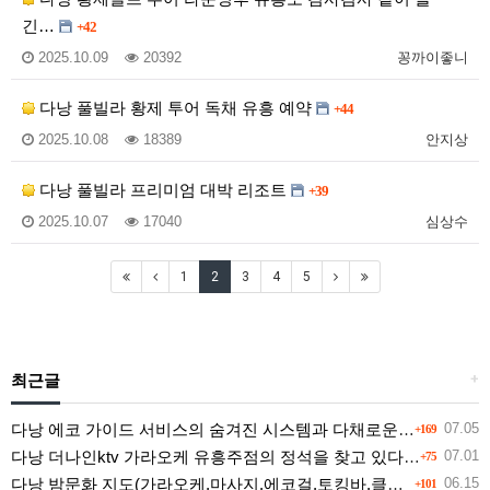
긴…
+42
2025.10.09
20392
꽁까이좋니
다낭 풀빌라 황제 투어 독채 유흥 예약
+44
2025.10.08
18389
안지상
다낭 풀빌라 프리미엄 대박 리조트
+39
2025.10.07
17040
심상수
1
2
3
4
5
최근글
+
다낭 에코 가이드 서비스의 숨겨진 시스템과 다채로운 인력 풀의 진실
07.05
+169
다낭 더나인ktv 가라오케 유흥주점의 정석을 찾고 있다면 여기
07.01
+75
다낭 밤문화 지도(가라오케,마사지,에코걸,토킹바,클럽) 유흥별 가격 및 후기공유
06.15
+101