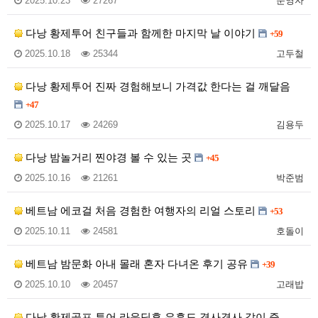
2025.10.23
27267
운영자
다낭 황제투어 친구들과 함께한 마지막 날 이야기
+59
2025.10.18
25344
고두철
다낭 황제투어 진짜 경험해보니 가격값 한다는 걸 깨달음
+47
2025.10.17
24269
김용두
다낭 밤놀거리 찐야경 볼 수 있는 곳
+45
2025.10.16
21261
박준범
베트남 에코걸 처음 경험한 여행자의 리얼 스토리
+53
2025.10.11
24581
호돌이
베트남 밤문화 아내 몰래 혼자 다녀온 후기 공유
+39
2025.10.10
20457
고래밥
다낭 황제골프 투어 라운딩후 유흥도 겸사겸사 같이 즐