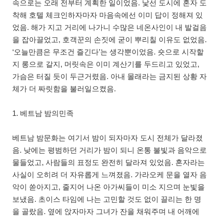
속으로는 오래 전부터 계획한 일이었음. 낯선 도시에 혼자 도
착해 호텔 체크인하자마자 마음속에선 이미 답이 정해져 있
었음. 해가 지고 거리에 나가니 수많은 네온사인이 내 발걸음
을 잡아끌었고, 호객꾼의 손짓에 굳이 뿌리칠 이유도 없었음.
‘오늘만큼은 무조건 즐긴다’는 생각뿐이었음. 숏으로 시작할
지 롱으로 갈지, 머릿속은 이미 계산기를 두드리고 있었고,
가슴은 터질 듯이 두근거렸음. 아내 몰래라는 금지된 상황 자
체가 더 짜릿함을 불러일으켰음.
1. 베트남 밤의민족
베트남 밤문화는 여기서 밤이 되자마자 도시 전체가 달라졌
음. 낮에는 평범하던 거리가 밤이 되니 온통 불빛과 음악으로
물들었고, 사람들의 표정도 완전히 달라져 있었음. 혼자라는
사실이 오히려 더 자유롭게 느껴졌음. 가라오케 문을 열자 음
악이 쏟아지고, 줄지어 나온 아가씨들이 미소 지으며 눈빛을
보냈음. 초이스 타임에 나는 고민할 것도 없이 끌리는 한 명
을 골랐음. 옆에 앉자마자 그녀가 잔을 채워주며 내 어깨에