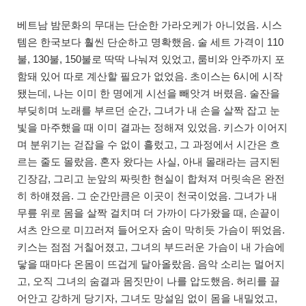
베트남 밤문화의 무대는 단순한 가라오케가 아니었음. 시스
템은 한국보다 훨씬 단순하고 명확했음. 술 세트 가격이 110
불, 130불, 150불로 딱딱 나눠져 있었고, 룸비와 안주까지 포
함돼 있어 따로 계산할 필요가 없었음. 초이스는 6시에 시작
됐는데, 나는 이미 한 명에게 시선을 빼앗겨 버렸음. 술잔을
부딪히며 노래를 부르던 순간, 그녀가 내 손을 살짝 잡고 눈
빛을 마주했을 때 이미 결과는 정해져 있었음. 키스가 이어지
며 분위기는 걷잡을 수 없이 흘렀고, 그 과정에서 시간은 흐
르는 줄도 몰랐음. 혼자 왔다는 사실, 아내 몰래라는 금지된
긴장감, 그리고 눈앞의 짜릿한 현실이 합쳐져 머릿속은 완전
히 하얘졌음. 그 순간만큼은 이곳이 천국이었음. 그녀가 내
무릎 위로 몸을 살짝 걸치며 더 가까이 다가왔을 때, 손끝이
셔츠 안으로 미끄러져 들어오자 숨이 막히듯 가슴이 뛰었음.
키스는 점점 거칠어졌고, 그녀의 부드러운 가슴이 내 가슴에
닿을 때마다 온몸이 뜨겁게 달아올랐음. 음악 소리는 멀어지
고, 오직 그녀의 숨결과 몸짓만이 나를 압도했음. 허리를 끌
어안고 강하게 당기자, 그녀도 망설임 없이 몸을 내밀었고,