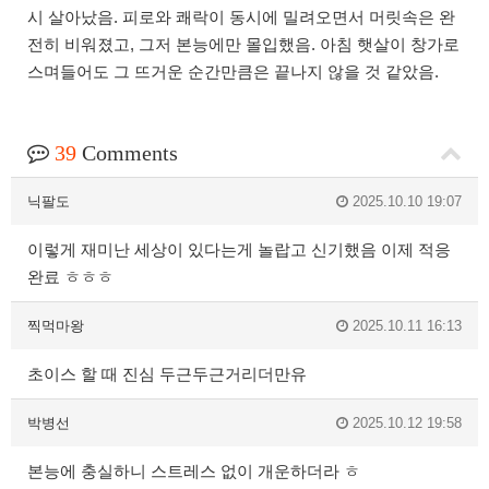
시 살아났음. 피로와 쾌락이 동시에 밀려오면서 머릿속은 완
전히 비워졌고, 그저 본능에만 몰입했음. 아침 햇살이 창가로
스며들어도 그 뜨거운 순간만큼은 끝나지 않을 것 같았음.
39
Comments
닉팔도
2025.10.10 19:07
이렇게 재미난 세상이 있다는게 놀랍고 신기했음 이제 적응
완료 ㅎㅎㅎ
찍먹마왕
2025.10.11 16:13
초이스 할 때 진심 두근두근거리더만유
박병선
2025.10.12 19:58
본능에 충실하니 스트레스 없이 개운하더라 ㅎ