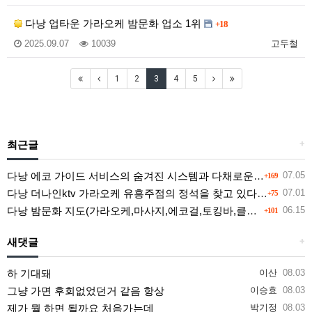
다낭 업타운 가라오케 밤문화 업소 1위
+18
2025.09.07
10039
고두철
1
2
3
4
5
최근글
+
다낭 에코 가이드 서비스의 숨겨진 시스템과 다채로운 인력 풀의 진실
07.05
+169
다낭 더나인ktv 가라오케 유흥주점의 정석을 찾고 있다면 여기
07.01
+75
다낭 밤문화 지도(가라오케,마사지,에코걸,토킹바,클럽) 유흥별 가격 및 후기공유
06.15
+101
새댓글
+
하 기대돼
이산
08.03
그냥 가면 후회없었던거 같음 항상
이승효
08.03
제가 뭘 하면 될까요 처음가는데
박기정
08.03