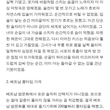
살짝 기댔고, 귓가에 바람처럼 스치는 숨결이 느껴지자 더 이
상 머릿속은 멍해졌음. 술잔이 몇 번 오가고 노래가 흐르자
자연스레 입술이 가까워졌고, 순간적으로 버틸 수 없었음. 입
술이 닿는 순간 머리끝까지 전기가 흐르는 듯했고, 이건 단순
한 술자리가 아니라 금단의 세계로 넘어가는 시작이었음. 그
녀의 손길이 내 가슴을 스치자 순간적으로 숨이 막혔음. 따뜻
한 체온이 그대로 전해졌고, 다시 이어진 키스는 처음보다 훨
씬 더 깊고 거칠었음. 그녀가 내 무릎 위로 몸을 살짝 올리며
밀착하자 심장은 터질 듯 뛰었고, 서로의 호흡이 엉켜 방 안
은 점점 더 뜨거워졌음. 손끝이 허리선을 따라 미끄러지며 부
드럽게 감싸 안는 순간, 이미 더는 돌아갈 수 없는 강을 건넌
기분이었음.
2. 베트남 롱타임 가격
베트남 밤문화에서 숏은 솔직히 선택지가 아니었음. 숏으로
는 절대 갈증이 풀리지 않을 거라는 걸 직감했음. 결국 베트
남 밤문화를 제대로 즐기기위해 200불짜리 롱타임을 택했고,