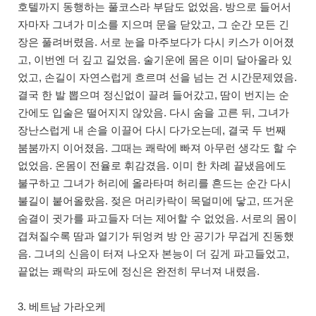
호텔까지 동행하는 풀코스라 부담도 없었음. 방으로 들어서
자마자 그녀가 미소를 지으며 문을 닫았고, 그 순간 모든 긴
장은 풀려버렸음. 서로 눈을 마주보다가 다시 키스가 이어졌
고, 이번엔 더 깊고 길었음. 술기운에 몸은 이미 달아올라 있
었고, 손길이 자연스럽게 흐르며 선을 넘는 건 시간문제였음.
결국 한 발 뽑으며 정신없이 끌려 들어갔고, 땀이 번지는 순
간에도 입술은 떨어지지 않았음. 다시 숨을 고른 뒤, 그녀가
장난스럽게 내 손을 이끌어 다시 다가오는데, 결국 두 번째
붐붐까지 이어졌음. 그때는 쾌락에 빠져 아무런 생각도 할 수
없었음. 온몸이 전율로 휘감겼음. 이미 한 차례 끝냈음에도
불구하고 그녀가 허리에 올라타며 허리를 흔드는 순간 다시
불길이 붙어올랐음. 젖은 머리카락이 목덜미에 닿고, 뜨거운
숨결이 귓가를 파고들자 더는 제어할 수 없었음. 서로의 몸이
겹쳐질수록 땀과 열기가 뒤엉켜 방 안 공기가 무겁게 진동했
음. 그녀의 신음이 터져 나오자 본능이 더 깊게 파고들었고,
끝없는 쾌락의 파도에 정신은 완전히 무너져 내렸음.
3. 베트남 가라오케