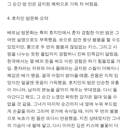
그 순간 방 안은 금지된 쾌락으로 가득 차 버렸음.
4. 호치민 밤문화 요약
베트남 밤문화는 특히 호치민에서 혼자 경험한 이번 밤은 그
어떤 설명으로도 부족했음. 숏으로 잠깐 원샷 붐붐을 할 수도
있었지만, 롱으로 두 번의 붐붐과 끊임없는 키스, 그리고 사
랑을 나누는 듯한 몰입까지 경험하니 진짜 만족감이 달랐음.
한국에서는 몇 배의 돈을 써도 이런 경험은 하기 힘들었을 거
임. 혼자라는 자유와 아내 몰래라는 금지된 스릴이 더해지니
쾌감은 배가 됐음. 결국 아침이 밝아올 때쯤, 온몸은 지쳐 있
었지만 얼굴엔 웃음이 가득했음. 호치민의 밤은 단순한 유흥
이 아니라, 남자의 본능을 끝까지 깨우는 무대였음. 다시 돌
아간다고 해도, 그 순간 느꼈던 짜릿한 감각은 절대 잊을 수
없을 것 같음. 그녀가 마지막 순간까지 내 옆에 누워 부드럽
게 손끝을 따라 그리며 귓가에 속삭일 때, 이미 두 번의 붐붐
으로 녹초가 된 몸은 또다시 반응했음. 지친 상태였지만 그녀
의 가슴이 내 팔에 닿고, 다시 이어진 깊은 키스에 불꽃이 다