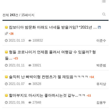
전체
243
건 / 15페이지
캄보디아 밤문화 이래도 너네들 받을거임? *2021년 …
+26
2021.01.13
100832
이준수
형들 코로나이거 언제쯤 풀려서 여행갈 수 있을까? 형
들…
+15
2021.01.11
33921
박준범
솔직히 난 빠박이형 컨텐츠가 젤 재밌음ㅋㅋㅋㅋ
+14
2021.01.07
30528
유지상
할아부지도 마사지는 좋아하시는것 같누...ㅋㅋ
+11
2021.01.06
27848
김용두