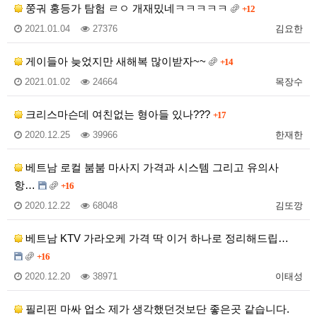
쭝궈 홍등가 탐험 ㄹㅇ 개재밌네ㅋㅋㅋㅋㅋ
+12
2021.01.04
27376
김요한
게이들아 늦었지만 새해복 많이받자~~
+14
2021.01.02
24664
목장수
크리스마슨데 여친없는 형아들 있나???
+17
2020.12.25
39966
한재한
베트남 로컬 붐붐 마사지 가격과 시스템 그리고 유의사
항…
+16
2020.12.22
68048
김또깡
베트남 KTV 가라오케 가격 딱 이거 하나로 정리해드립…
+16
2020.12.20
38971
이태성
필리핀 마싸 업소 제가 생각했던것보단 좋은곳 같습니다.