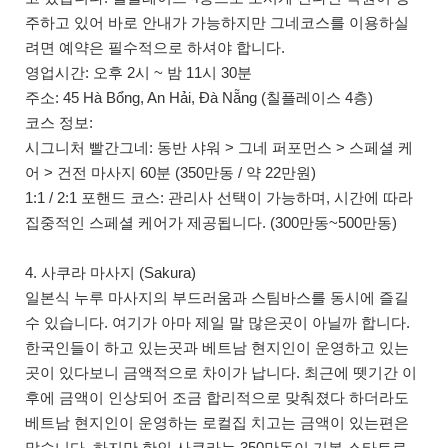
주하고 있어 바로 안내가 가능하지만 그네코스를 이용하실
려면 예약은 필수적으로 하셔야 합니다.
영업시간: 오후 2시 ~ 밤 11시 30분
주소: 45 Hà Bổng, An Hải, Đà Nẵng (칠플레이스 4층)
코스 정보:
시그니처 빨간그네: 동반 샤워 > 그네 퍼포먼스 > 스페셜 케
어 > 건전 마사지 60분 (350만동 / 약 22만원)
1:1 / 2:1 포핸드 코스: 관리사 선택이 가능하며, 시간에 따라
집중적인 스페셜 케어가 제공됩니다. (300만동~500만동)
4. 사쿠라 마사지 (Sakura)
일본식 누루 마사지의 부드러움과 스팀바스를 동시에 즐길
수 있습니다. 여기가 아마 제일 말 많은곳이 아닐까 합니다.
한국인들이 하고 있는곳과 베트남 현지인이 운영하고 있는
곳이 있다보니 금액적으로 차이가 납니다. 최근에 뗏기간 이
후에 금액이 인상되어 조금 합리적으로 맞춰졌다 하더라도
베트남 현지인이 운영하는 로컬집 치고는 금액이 있는편은
맞습니다. 하지만 한인 사쿠라는 350만동이 기본 스타트로