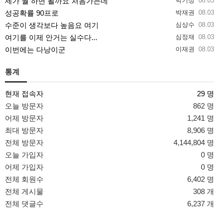
제가 뭘 하면 될까요 처음가는데
박기정
08.03
성공확률 90프로
박재권
08.03
수준이 생각보다 높음요 여기
심상수
08.03
여기를 이제 안거는 실수다...
심정재
08.03
이번에는 다낭이군
이재권
08.03
통계
현재 접속자
29 명
오늘 방문자
862 명
어제 방문자
1,241 명
최대 방문자
8,906 명
전체 방문자
4,144,804 명
오늘 가입자
0 명
어제 가입자
0 명
전체 회원수
6,402 명
전체 게시물
308 개
전체 댓글수
6,237 개