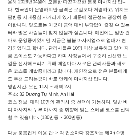
올해 2026년04월에 오픈한 따끈따끈한 붐붐 마사지샵 입니
다. 한국인이 운영하지만 금액은 로컬보다 저렴하고, 위치도
팜반동 시내중심 사거리에 있기 때문에 접근성도 굉장히 용
이합니다. 앞으로는 이곳이 금액 대비 부담없이 즐길 수 있는
터라 많은 사람들이 찾지 않을까 싶습니다. 예전에는 일반 건
마로 운영중이었지만 지금은 붐붐 마사지업소로 업태가 변
경되었다고 합니다. 관리사들은 10명 이상 보유하고 있어 지
금 초이스도 가능하다고 하며 사장님께서 꾸준히 신선한 느
낌을 선사해드리기 위해 매일마다 새로운 관리사들과 새로
운 코스를 개발중이라고 합니다. 개인적으로 젊은 분들에게
도 추천 드리는곳이 바로 안케이 마사지샵 입니다.
영업시간: 오전 11시 ~ 새벽 2시
주소: 32 Dương Tự Minh, An Hải
코스 정보: 대략 10명의 관리사 중 선택이 가능하며, 일반 바
디 마사지와 누루 마사지 중 취향에 맞는 스페셜 코스를 선택
할 수 있습니다. (180만동 ~ 300만동)
다낭 붐붐업체 이용 팁: > 각 업소마다 강조하는 테마(수영