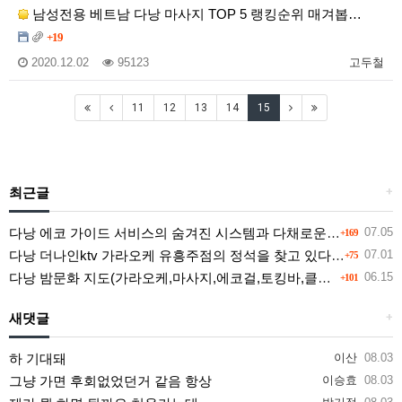
남성전용 베트남 다낭 마사지 TOP 5 랭킹순위 매겨봅…
+19
2020.12.02
95123
고두철
11
12
13
14
15
최근글
+
다낭 에코 가이드 서비스의 숨겨진 시스템과 다채로운 인력 풀의 진실
07.05
+169
다낭 더나인ktv 가라오케 유흥주점의 정석을 찾고 있다면 여기
07.01
+75
다낭 밤문화 지도(가라오케,마사지,에코걸,토킹바,클럽) 유흥별 가격 및 후기공유
06.15
+101
새댓글
+
하 기대돼
이산
08.03
그냥 가면 후회없었던거 같음 항상
이승효
08.03