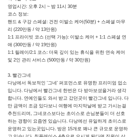
영업시간: 오후 2시 ~ 밤 11시 30분
코스 정보:
핸드 & 구강 스페셜: 건전 이발소 케어(50분) + 스페셜 마무
리 (220만동 / 약 13만원)
1:1 프라이빗 코스 (선택 가능): 이발소 케어 + 1:1 스페셜 연
애 (300만동 / 약 19만원)
1:1 릴레이/2:1 코스: 더욱 깊이 있는 휴식을 위한 연속 케어
및 2인 관리 서비스 (500만동 / 약 30만원)
3. 빨간그네
다낭에서 독보적인 '그네' 퍼포먼스로 유명한 프리미엄 업소
입니다. 다낭에서 빨간그네 한번은 다 받아보셨을거라 생각
합니다. 연예인들도 와서 받고 갔던곳이 빨간그네 입니다. 다
만 금액이 조금 있다보니 여행에 마지막날에 받고 가시는걸
추천드리며, 그네코스보다는 초이스로 손님분들이 더 선호
하는 경향이 요즘엔 있습니다. 다낭에선 유일하게 초이스로
운영하고 있는곳입니다. 방은 15개로 꽤나 큰 규모로 운영하
고 있습니다. 칠플레이스 4층으로 오시게 된다면 직원이 상