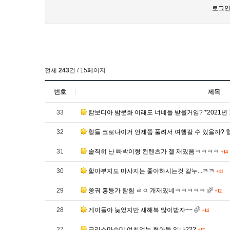
로그인
전체
243
건 / 15페이지
번호
제목
33
캄보디아 밤문화 이래도 너네들 받을거임? *2021년
32
형들 코로나이거 언제쯤 풀려서 여행갈 수 있을까? 
31
솔직히 난 빠박이형 컨텐츠가 젤 재밌음ㅋㅋㅋㅋ
+14
30
할아부지도 마사지는 좋아하시는것 같누...ㅋㅋ
+11
29
쭝궈 홍등가 탐험 ㄹㅇ 개재밌네ㅋㅋㅋㅋㅋ
+12
28
게이들아 늦었지만 새해복 많이받자~~
+14
27
크리스마슨데 여친없는 형아들 있나???
+17