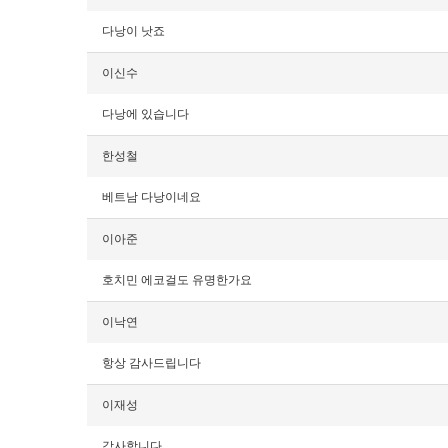
다낭이 낫죠
이신수
다낭에 있습니다
한성철
베트남 다낭이네요
이아준
호치민 에코걸도 유명한가요
이낙연
항상 감사드립니다
이재성
감사합니다