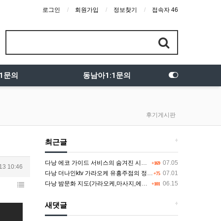
로그인
회원가입
정보찾기
접속자 46
:1문의
동남아1:1문의
후기게시판
+
최근글
다낭 에코 가이드 서비스의 숨겨진 시스템과 다채로운 인력 풀의 진실
07.05
+169
13 10:46
다낭 더나인ktv 가라오케 유흥주점의 정석을 찾고 있다면 여기
07.01
+75
다낭 밤문화 지도(가라오케,마사지,에코걸,토킹바,클럽) 유흥별 가격 및 후기공유
06.15
+101
+
새댓글