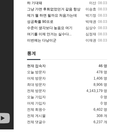
하 기대돼
이산
08.03
그냥 가면 후회없었던거 같음 항상
이승효
08.03
제가 뭘 하면 될까요 처음가는데
박기정
08.03
성공확률 90프로
박재권
08.03
수준이 생각보다 높음요 여기
심상수
08.03
여기를 이제 안거는 실수다...
심정재
08.03
이번에는 다낭이군
이재권
08.03
통계
현재 접속자
46 명
오늘 방문자
478 명
어제 방문자
1,406 명
최대 방문자
8,906 명
전체 방문자
4,143,179 명
오늘 가입자
0 명
어제 가입자
0 명
전체 회원수
6,402 명
전체 게시물
308 개
전체 댓글수
6,237 개