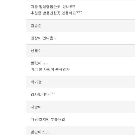
지금 정상영업한곳 있나요?
추천좀 받을만한곳 있을까요???
김승준
영상이 안나옴ㅜ
신해수
짤렸네 ㅜㅜ
미리 본 사람이 승자인가
박기정
감사합니다~ ^^
대방어
다낭 호치민 투톱대결
빨간마스크