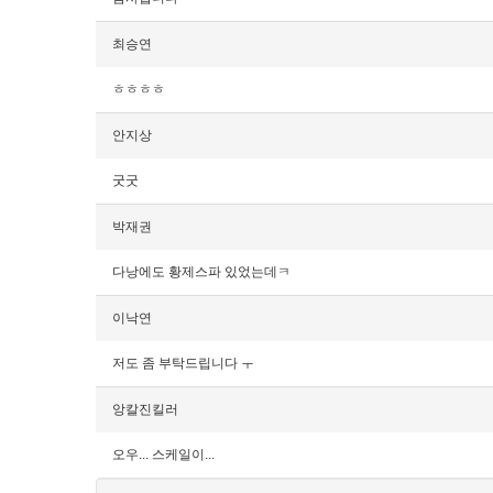
최승연
ㅎㅎㅎㅎ
안지상
굿굿
박재권
다낭에도 황제스파 있었는데ㅋ
이낙연
저도 좀 부탁드립니다 ㅜ
앙칼진킬러
오우... 스케일이...