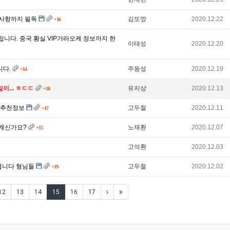
의사항까지 필독
김또깡
2020.12.22
+16
립니다. 중국 황실 VIP가라오케 정보까지 한
이태성
2020.12.20
니다.
주동성
2020.12.19
+14
... ㅎㄷㄷ
유지상
2020.12.13
+18
및 추천정보
고두철
2020.12.11
+17
 계신가요?
노재환
2020.12.07
+15
고석환
2020.12.03
겨봅니다 형님들
고두철
2020.12.02
+19
12
13
14
15
16
17