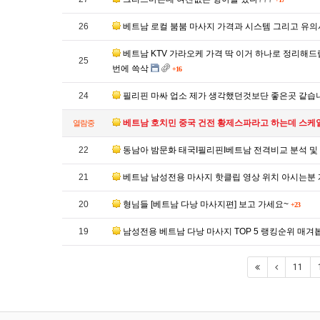
26
베트남 로컬 붐붐 마사지 가격과 시스템 그리고 유
베트남 KTV 가라오케 가격 딱 이거 하나로 정리해드
25
번에 쓱삭
+16
24
필리핀 마싸 업소 제가 생각했던것보단 좋은곳 같습
베트남 호치민 중국 건전 황제스파라고 하는데 스케일이
열람중
22
동남아 밤문화 태국I필리핀I베트남 전격비교 분석 
21
베트남 남성전용 마사지 핫클립 영상 위치 아시는분
20
형님들 [베트남 다낭 마사지편] 보고 가세요~
+23
19
남성전용 베트남 다낭 마사지 TOP 5 랭킹순위 매
11