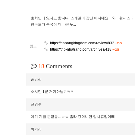
호치민에 있다고 합니다. 스케일이 장난 아니네요... 와... 황제스파
한국보다 중국이 더 나은듯...
https://danangkingdom.com/review/832
+3549
링크
https://trip-nhatrang.com/archives/418
+4253
18
Comments
손강선
호치민 1군 거기아님? ㅋㅋ
신명수
여기 지금 문닫음... ㅠㅠ 졸라 갔더니만 임시휴업이래
이기상