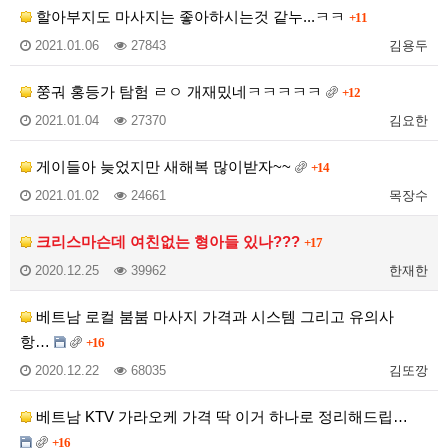
할아부지도 마사지는 좋아하시는것 같누...ㅋㅋ
+11
2021.01.06
27843
김용두
쭝궈 홍등가 탐험 ㄹㅇ 개재밌네ㅋㅋㅋㅋㅋ
+12
2021.01.04
27370
김요한
게이들아 늦었지만 새해복 많이받자~~
+14
2021.01.02
24661
목장수
크리스마슨데 여친없는 형아들 있나???
+17
2020.12.25
39962
한재한
베트남 로컬 붐붐 마사지 가격과 시스템 그리고 유의사
항…
+16
2020.12.22
68035
김또깡
베트남 KTV 가라오케 가격 딱 이거 하나로 정리해드립…
+16