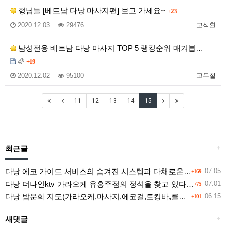
형님들 [베트남 다낭 마사지편] 보고 가세요~
+23
2020.12.03
29476
고석환
남성전용 베트남 다낭 마사지 TOP 5 랭킹순위 매겨봅…
+19
2020.12.02
95100
고두철
11
12
13
14
15
최근글
+
다낭 에코 가이드 서비스의 숨겨진 시스템과 다채로운 인력 풀의 진실
07.05
+169
다낭 더나인ktv 가라오케 유흥주점의 정석을 찾고 있다면 여기
07.01
+75
다낭 밤문화 지도(가라오케,마사지,에코걸,토킹바,클럽) 유흥별 가격 및 후기공유
06.15
+101
새댓글
+