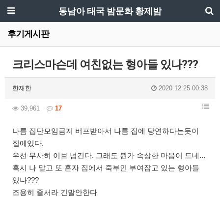
동남아 태국 밤문화 황제밤
후기게시판
크리스마슨데 여친없는 형아들 있나???
한재한
2020.12.25 00:38
39,961
17
나름 집단모임금지 버프받아서 나름 집에 당연하다는듯이
집에있다.
우선 무사히 이브 넘긴다. 그래도 뭔가 속상한 마음이 드네...
혹시 나 말고 또 혼자 집에서 죽부인 부여잡고 있는 형아들
있나???
조용히 줄서라 긴말안한다