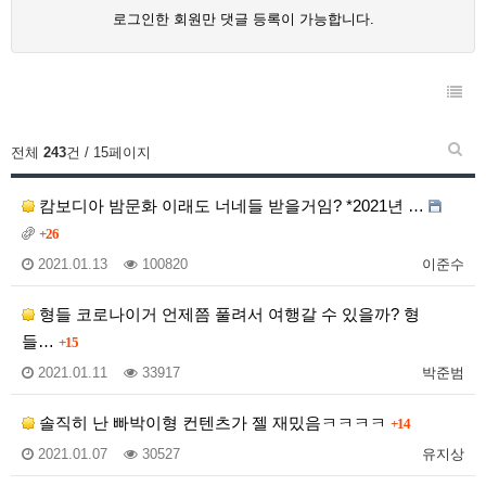
로그인한 회원만 댓글 등록이 가능합니다.
전체
243
건 / 15페이지
캄보디아 밤문화 이래도 너네들 받을거임? *2021년 …
+26
2021.01.13
100820
이준수
형들 코로나이거 언제쯤 풀려서 여행갈 수 있을까? 형
들…
+15
2021.01.11
33917
박준범
솔직히 난 빠박이형 컨텐츠가 젤 재밌음ㅋㅋㅋㅋ
+14
2021.01.07
30527
유지상