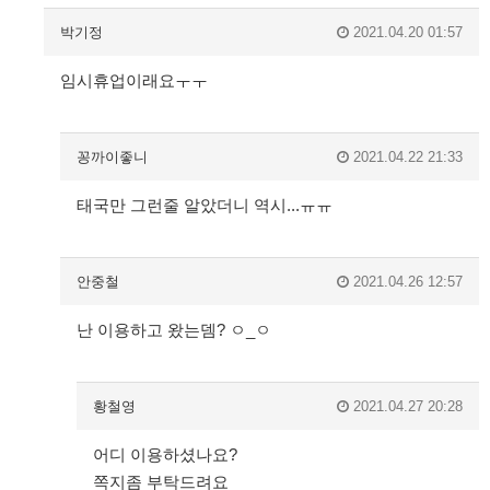
박기정
2021.04.20 01:57
임시휴업이래요ㅜㅜ
꽁까이좋니
2021.04.22 21:33
태국만 그런줄 알았더니 역시...ㅠㅠ
안중철
2021.04.26 12:57
난 이용하고 왔는뎀? ㅇ_ㅇ
황철영
2021.04.27 20:28
어디 이용하셨나요?
쪽지좀 부탁드려요