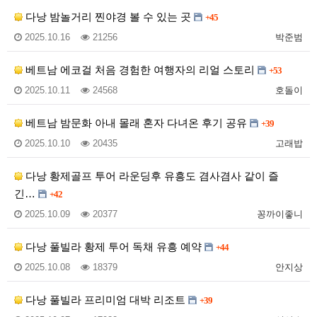
다낭 밤놀거리 찐야경 볼 수 있는 곳
+45
2025.10.16
21256
박준범
베트남 에코걸 처음 경험한 여행자의 리얼 스토리
+53
2025.10.11
24568
호돌이
베트남 밤문화 아내 몰래 혼자 다녀온 후기 공유
+39
2025.10.10
20435
고래밥
다낭 황제골프 투어 라운딩후 유흥도 겸사겸사 같이 즐
긴…
+42
2025.10.09
20377
꽁까이좋니
다낭 풀빌라 황제 투어 독채 유흥 예약
+44
2025.10.08
18379
안지상
다낭 풀빌라 프리미엄 대박 리조트
+39