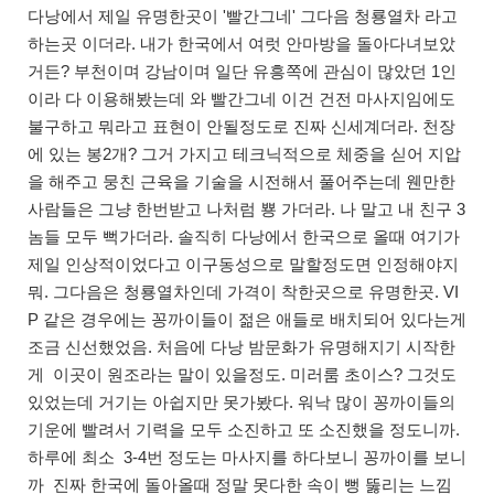
다낭에서 제일 유명한곳이 '빨간그네' 그다음 청룡열차 라고
하는곳 이더라. 내가 한국에서 여럿 안마방을 돌아다녀보았
거든? 부천이며 강남이며 일단 유흥쪽에 관심이 많았던 1인
이라 다 이용해봤는데 와 빨간그네 이건 건전 마사지임에도
불구하고 뭐라고 표현이 안될정도로 진짜 신세계더라. 천장
에 있는 봉2개? 그거 가지고 테크닉적으로 체중을 싣어 지압
을 해주고 뭉친 근육을 기술을 시전해서 풀어주는데 웬만한
사람들은 그냥 한번받고 나처럼 뿅 가더라. 나 말고 내 친구 3
놈들 모두 뻑가더라. 솔직히 다낭에서 한국으로 올때 여기가
제일 인상적이었다고 이구동성으로 말할정도면 인정해야지
뭐. 그다음은 청룡열차인데 가격이 착한곳으로 유명한곳. VI
P 같은 경우에는 꽁까이들이 젊은 애들로 배치되어 있다는게
조금 신선했었음. 처음에 다낭 밤문화가 유명해지기 시작한
게 이곳이 원조라는 말이 있을정도. 미러룸 초이스? 그것도
있었는데 거기는 아쉽지만 못가봤다. 워낙 많이 꽁까이들의
기운에 빨려서 기력을 모두 소진하고 또 소진했을 정도니까.
하루에 최소 3-4번 정도는 마사지를 하다보니 꽁까이를 보니
까 진짜 한국에 돌아올때 정말 못다한 속이 뻥 뚫리는 느낌