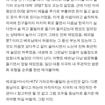
기러 오는데 대략 10명? 정도 오는것 같았음. 근데 다만 아쉬
웠던건 DJ랑 꽁까이 애들을 추가로 부를려면 돈이 들고 술상
도 돈이 추가로 든다는거였음. 이게 좀 아쉽더라고 솔직하게.
저녁에 친구들끼리 마지막 회포 풀면서 다음날 한국가기 싫
다면서 술 먹고 풀빌라로 즐기러 들어갔는데 텐션도 업되있
는 상태에서 놀아서 그런지 그래도 진짜 재밌었음. 해피벌
룬? 이라고 베트남에서 허용되는 그 풍선 부는게 있는데 그
것도 마음껏 갖다주고 같이 술마시면서 노는데 진짜 화끈하
게 놀았던 하루였음. 내생에 또 그런날이 있을까 싶을정도로
엄청나게 놀았던 기억이 난다. 어쨋든 베트남 다낭 밤문화를
즐기면서 정말 재밌었음. 일단 대충 지극히 내 주관적인 밤문
화 유형들 순위를 한번 메겨볼까해.
에코걸>마사지>KTV 가라오케=풀빌라 순서인것 같다. 다른
동남아도 좋다고 하는데 아직까지는 지극히 내 개인적인 주
관이니 참고하면 될 것 같고 그럼 모두들 동남아로 즐거운 해
외여행 하길 바랄게. 그럼 이만.