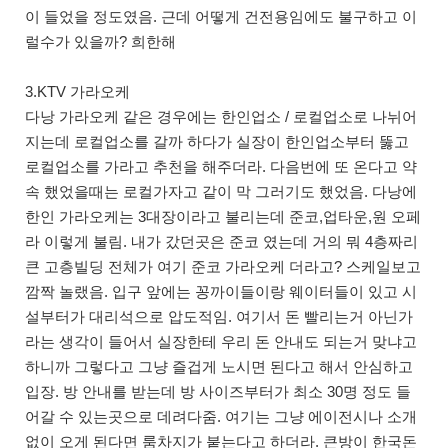
이 들었을 정도였음. 근데 어떻게 건전용임에도 불구하고 이
럴수가 있을까? 희한해
3.KTV 가라오케
다낭 가라오케 같은 경우에는 한인업소 / 로컬업소로 나뉘어
지는데 로컬업소를 갈까 하다가 실장이 한인업소부터 뚫고
로컬업소를 가라고 추천을 해주더라. 다음번에 또 온다고 약
속 했었을때는 로컬가자고 같이 막 그러기도 했었음. 다낭에
한인 가라오케는 3대장이라고 불리는데 준코,업타운,원 오페
라 이렇게 불림. 내가 갔던곳은 준코 였는데 거의 뭐 4층짜리
큰 고층빌딩 전체가 여기 준코 가라오케 더라고? 스케일보고
깜짝 놀랬음. 입구 앞에는 꽁까이들이랑 웨이터들이 있고 시
설부터가 대리석으로 압도적임. 여기서 돈 빨리는거 아닌가
라는 생각이 들어서 실장한테 우리 돈 안내도 되는거 맞냐고
하니까 그렇다고 그냥 즐겁게 노시면 된다고 해서 안심하고
입장. 방 안내를 받는데 방 사이즈부터가 최소 30명 정도 들
어갈 수 있는곳으로 데려다줌. 여기는 그냥 에이전시나 소개
없이 오게 된다면 룸차지가 붙는다고 하더라. 큰방이 한국돈