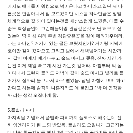
에서도 얘네들이 워킹으로 넘어온다고 하더라고.일단 뭐 다
른곳은 안받아봐서 잘 모르겠지만 시스템 하나만큼은 정말
체계적으로 잘 되어 있다는것을 새삼스럽게 느꼇음. 애들 수
준도 최상급인데 그런애들이랑 관광같은것도 난 해보고 싶
었는데 딱 마침 여러 주변 경관좋은곳을 같이 데려가주더라.
나는 바나산? 거기에 있는 골든 브릿지인가? 거기랑 저녁에
호이안 같이 갔다오고 그리고 밤에서 새벽넘어가는 시간까
지 같이 바에서 얘기나누고 술도 마시고 했음. 진짜 시간 가
는건 이게 제일 빠르게 시간 가는것 같더라. 아침부터 막 돌
아다녀서 그런지 몰라도 저녁에 같이 술도 마시고 빌라로 들
어가서 잠자리 들고나서 바로 뻗었음. 담날 아침에 ㅃㅃ 하고
간다고 하는데 솔직히 나혼자라도 얘 붙잡고 1박 더 연장할
까 라는 생각 오질나게 함.
5.풀빌라 파티
마지막을 기념해서 풀빌라 파티까지 풀코스로 해주는데 진
짜 영앤리치가 된 느낌 받았음. 풀빌라도 오질나게 고급지는
데 나랑 친구지인들 해서 4명 그리고 애들 꽁까이들 파티 즐