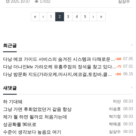
2025.10.07
17032
심상수
1
2
3
4
5
최근글
+
다낭 에코 가이드 서비스의 숨겨진 시스템과 다채로운 인력 풀의 진실
07.05
+169
다낭 더나인ktv 가라오케 유흥주점의 정석을 찾고 있다면 여기
07.01
+75
다낭 밤문화 지도(가라오케,마사지,에코걸,토킹바,클럽) 유흥별 가격 및 후기공유
06.15
+101
새댓글
+
하 기대돼
이산
08.03
그냥 가면 후회없었던거 같음 항상
이승효
08.03
제가 뭘 하면 될까요 처음가는데
박기정
08.03
성공확률 90프로
박재권
08.03
수준이 생각보다 높음요 여기
심상수
08.03