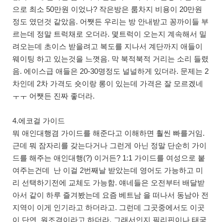
으로 최소 50만원 이었나? 작은방은 룸차지 비용이 20만원
정도 였던것 같았음. 어쨋든 우리는 방 안내받고 꽁까이들 부
르는데 정말 트럭채로 오더라. 몇트럭이 오는지 계속해서 밀
려오는데 초이스 받을려고 복도를 지나서 계단까지 애들이
웨이팅 하고 있는것을 느꼇음. 막 북적북적 거리는 소리 들렸
음. 에이스급 애들은 20-30명정도 널널하게 있더라. 문제는 2
차인데 2차 가격도 숏이랑 롱이 있는데 가격은 잘 모르겠네
ㅜㅜ 어쨋든 진짜 좋더라.
4.에코걸 가이드
뭐 애인대행겸 가이드를 해준다고 이해하면 훨씬 빠를거임.
근데 뭐 잠자리를 갖는다거나 그런게 아닌 정말 단순히 가이
드를 해주는 애인대행(?) 이거든? 1:1 가이드를 여성으로 붙
여주는건데 난 이걸 2번째날 받았는데 영어도 가능하고 미
리 선택하기전에 교체도 가능함. 얘네들은 오전부터 배달받
아서 같이 하루 즐겨봤는데 요즘 베트남 을 떠나서 동남아 전
지역이 이게 인기라고 하더라고. 그런데 그곳중에서도 이곳
이 단연 원조격이라고 하더라. 그래서인지 필리핀이나 태국