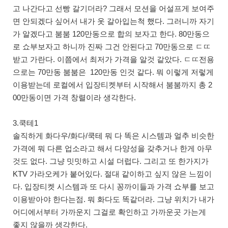
고 나간다고 선빵 갈기더라? 그래서 모션을 어설프게 보여주
면 안되겠다 싶어서 내가 옷 갈아입는척 했다. 그러니까 자기
가 알겠다고 붐붐 120만동으로 합의 보자고 한다. 80만동으
로 쇼부보자고 하니까 진짜 그건 안된다고 70만동으로 ㄷㄸ
받고 가란다. 이쯤에서 최저가 가격을 알것 같았다. ㄷㄸ전용
으로는 70만동 붐붐은 120만동 인것 같다. 뭐 이렇게 저렇게
이용받는데 로컬에서 입장티켓부터 시작해서 붐붐까지 총 2
00만동이면 가격 창렬이라 생각한다.
3.쿡테1
솔직하게 화다우/화다/쿡테 뭐 다 똑은 시스템과 얼추 비슷한
가격에 뭐 다른 업소라고 해서 다양성을 갖추거나 한게 아무
것도 없다. 그냥 밋밋하고 시설 더럽다. 그리고 또 한가지가
KTV 가라오케가 붙어있다. 절대 같이하고 싶지 않은 느낌이
다. 입장티켓 시스템과 또 다시 꽁까이들과 가격 쇼부를 보고
이용받아야 한다는점. 뭐 화다도 똑같더라. 그냥 위치가 내가
어디에서부터 가까운지 그걸로 확인하고 가까운곳 가는게
좋지 않을까 생각한다.