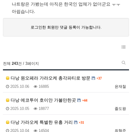
나트랑은 가봤는데 아직은 한국인 업체가 없더군요 ㅜㅜ
아쉽습니다.
로그인한 회원만 댓글 등록이 가능합니다.
전체
243
건 / 3페이지
다낭 원오페라 가라오케 총각파티로 방문
+37
2025.10.06
16885
윤재철
다낭 에코투어 호이안 가볼만한곳
+44
2025.10.05
18877
졸도왕
다낭 가라오케 특별한 유흥 거리
+31
2025.10.04
14504
최혁준