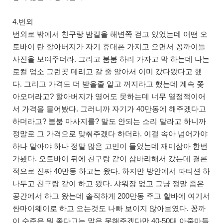
4.번외
번외로 밖에서 친구랑 밤길을 해변쪽 걷고 있었는데 어떤 오
토바이 탄 할아버지가 자기 휴대폰 가지고 오면서 꽁까이들
사진을 보여주더라. 그리고 붐붐 하러 가자고 막 하는데 나는
로컬 업소 그런곳 데리고 갈 줄 알아서 이미 갔다왔다고 했
다. 그리고 가격도 더 받을줄 알고 꺼지라고 했는데 계속 쫓
아오더라고? 할아버지가 영어도 못하는데 너무 열정적이어
서 가격을 물어봤다. 그러니까 자기가 40만동에 해주겠다고
하더라고? 붐붐 마사지를? 말도 안되는 소리 말라고 하니까
정말로 그 가격으로 맞춰주겠다 하더라. 이걸 속아 넘어가야
하나 말아야 하나 정말 많은 고민이 들었는데 재미삼아 한번
가봤다. 오토바이 뒤에 친구랑 같이 삼바리해서 갔는데 결론
적으로 진짜 40만동 하고는 왔다. 하지만 방안에서 파티션 하
나두고 친구랑 같이 하고 왔다. 샤워장 없고 그냥 정말 좁은
공간에서 하고 왔는데 솔직하게 200만동 주고 할바에 여기서
싼마이웨이로 하고 오는것도 나빠 보이지 않아보였다. 꽁까
이 수준은 뭐 좋다고는 말은 못해주겠다만 40-50대 아줌마들