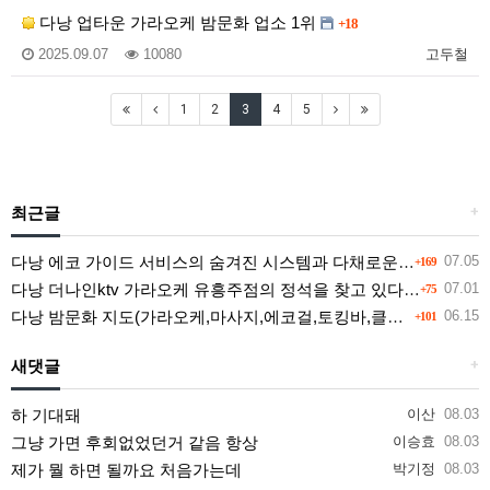
다낭 업타운 가라오케 밤문화 업소 1위
+18
2025.09.07
10080
고두철
1
2
3
4
5
최근글
+
다낭 에코 가이드 서비스의 숨겨진 시스템과 다채로운 인력 풀의 진실
07.05
+169
다낭 더나인ktv 가라오케 유흥주점의 정석을 찾고 있다면 여기
07.01
+75
다낭 밤문화 지도(가라오케,마사지,에코걸,토킹바,클럽) 유흥별 가격 및 후기공유
06.15
+101
새댓글
+
하 기대돼
이산
08.03
그냥 가면 후회없었던거 같음 항상
이승효
08.03
제가 뭘 하면 될까요 처음가는데
박기정
08.03