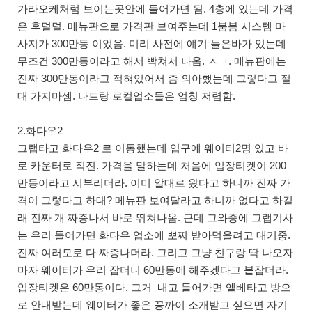
가라오케처럼 보이는곳안에 들어가면 됨. 4층에 있는데 가격
은 후덜덜. 메뉴판으로 가격판 보여주는데 1붐붐 시스템 마
사지가 300만동 이었음. 미리 사전에 얘기 들은바가 있는데
무조건 300만동이라고 해서 빡쳐서 나옴. ㅅㄱ. 메뉴판에는
진짜 300만동이라고 적혀있어서 좀 의아했는데 그렇다고 절
대 가지마셈. 나트랑 로컬업소들은 엄청 저렴함.
2.화다우2
그랩타고 화다우2 로 이동했는데 입구에 웨이터2명 있고 바
로 카운터로 직진. 가격을 말하는데 처음에 입장티켓이 200
만동이라고 시부리더라. 이미 알대로 왔다고 하니까 진짜 가
격이 그렇다고 하대? 메뉴판 보여달라고 하니까 없다고 하길
래 진짜 개 짜증나서 바로 뛰쳐나옴. 근데 그와중에 그랩기사
는 우리 들어가면 화다우 업소에 뽀찌 받아먹을려고 대기중.
진짜 여러모로 다 짜증나더라. 그리고 그냥 친구랑 딱 나오자
마자 웨이터가 우리 잡더니 60만동에 해주겠다고 붙잡더라.
입장티켓은 60만동이다. 그거 내고 들어가면 엘베타고 방으
로 안내받는데 웨이터가 좋은 꽁까이 소개받고 싶으면 자기