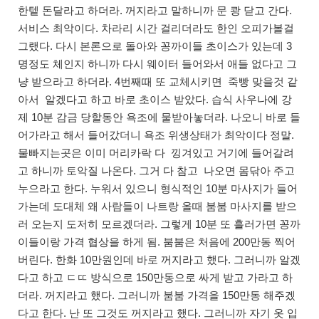
한텥 돈달라고 하더라. 꺼지라고 말하니까 문 쾅 닫고 간다.
서비스 최악이다. 차라리 시간 걸리더라도 한인 오피가볼걸
그랬다. 다시 본론으로 돌아와 꽁까이들 초이스가 있는데 3
명정도 체인지 하니까 다시 웨이터 들어와서 애들 없다고 그
냥 받으라고 하더라. 4번째때 또 교체시키면 죽빵 맞을것 같
아서 알겠다고 하고 바로 초이스 받았다. 습식 사우나에 강
제 10분 감금 당할동안 욕조에 물받아놓더라. 나오니 바로 들
어가라고 해서 들어갔더니 욕조 위생상태가 최악이다 정말.
물빠지는곳은 이미 머리카락 다 낑겨있고 거기에 들어갈려
고 하니까 토악질 나온다. 그거 다 참고 나오면 몸닦아 주고
누으라고 한다. 누워서 있으니 형식적인 10분 마사지가 들어
가는데 도대체 왜 사람들이 나트랑 올때 붐붐 마사지를 받으
러 오는지 도저히 모르겠더라. 그렇게 10분 또 흘러가면 꽁까
이들이랑 가격 협상을 하게 됨. 붐붐은 처음에 200만동 찍어
버린다. 한화 10만원인데 바로 꺼지라고 했다. 그러니까 알겠
다고 하고 ㄷㄸ 방식으로 150만동으로 싸게 받고 가라고 하
더라. 꺼지라고 했다. 그러니까 붐붐 가격을 150만동 해주겠
다고 한다. 난 또 그것도 꺼지라고 했다. 그러니까 자기 옷 입