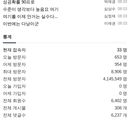
성공확률 90프로
박재권
08.03
수준이 생각보다 높음요 여기
심상수
08.03
여기를 이제 안거는 실수다...
심정재
08.03
이번에는 다낭이군
이재권
08.03
통계
현재 접속자
33 명
오늘 방문자
653 명
어제 방문자
954 명
최대 방문자
8,906 명
전체 방문자
4,145,549 명
오늘 가입자
0 명
어제 가입자
0 명
전체 회원수
6,402 명
전체 게시물
308 개
전체 댓글수
6,237 개