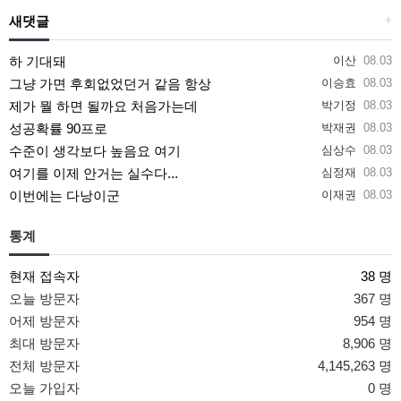
새댓글
+
하 기대돼
이산
08.03
그냥 가면 후회없었던거 같음 항상
이승효
08.03
제가 뭘 하면 될까요 처음가는데
박기정
08.03
성공확률 90프로
박재권
08.03
수준이 생각보다 높음요 여기
심상수
08.03
여기를 이제 안거는 실수다...
심정재
08.03
이번에는 다낭이군
이재권
08.03
통계
현재 접속자
38 명
오늘 방문자
367 명
어제 방문자
954 명
최대 방문자
8,906 명
전체 방문자
4,145,263 명
오늘 가입자
0 명