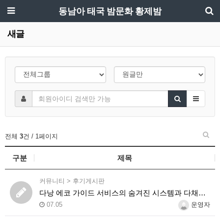
동남아 태국 밤문화 황제밤
새글
전체
3
건 / 1페이지
구분
제목
커뮤니티
>
후기게시판
다낭 에코 가이드 서비스의 숨겨진 시스템과 다채로운 인력 풀의 진실
07.05
운영자